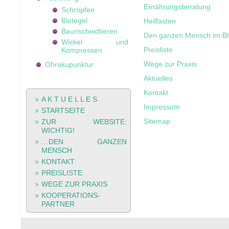
Ernährungsberatung
Schröpfen
Blutegel
Heilfasten
Baunscheidtieren
Den ganzen Mensch im Bl
Wickel und
Preisliste
Kompressen
Wege zur Praxis
Ohrakupunktur
Aktuelles
Kontakt
A K T U E L L E S
Impressum
STARTSEITE
Sitemap
ZUR WEBSITE:
WICHTIG!
…
DEN
GANZEN
MENSCH
KONTAKT
PREISLISTE
WEGE ZUR PRAXIS
KOOPERATIONS-
PARTNER