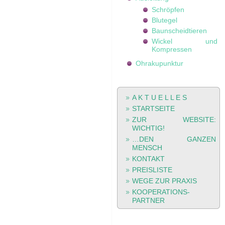
Schröpfen
Blutegel
Baunscheidtieren
Wickel und
Kompressen
Ohrakupunktur
A K T U E L L E S
STARTSEITE
ZUR WEBSITE:
WICHTIG!
…
DEN
GANZEN
MENSCH
KONTAKT
PREISLISTE
WEGE ZUR PRAXIS
KOOPERATIONS-
PARTNER