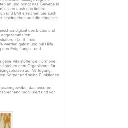
ten an und bringt das Gewebe in
nflussen auch das tiefere
ion und BMI erreichen Sie auch
rper hineingehen und die händisch
geschwindigkeit des Blutes und
e angesammelten
atoren (z. B. freie
e werden gelöst und mit Hilfe
g den Entgiftungs– und
eigene Vitalstoffe wie Hormone,
und stehen dem Organismus für
eilungsphasen zur Verfügung.
mten Körper und seine Funktionen
 Fasziengewebe, das unseren
tsprechend mobilisiert und vor