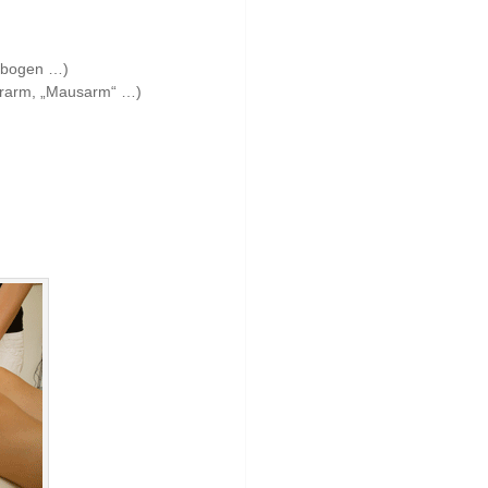
enbogen …)
ferarm, „Mausarm“ …)