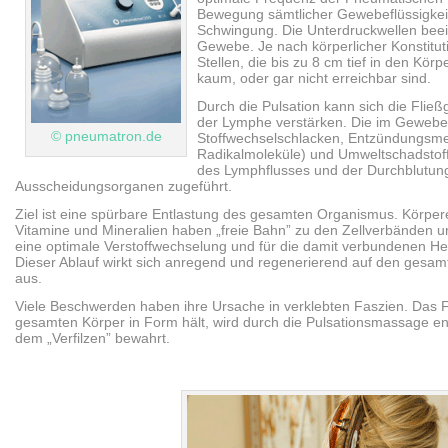
Bewegung sämtlicher Gewebeflüssigkei
Schwingung. Die Unterdruckwellen beei
Gewebe. Je nach körperlicher Konstitut
Stellen, die bis zu 8 cm tief in den Kö
kaum, oder gar nicht erreichbar sind.
Durch die Pulsation kann sich die Fließ
der Lymphe verstärken. Die im Geweb
© pneumatron.de
Stoffwechselschlacken, Entzündungsmedi
Radikalmoleküle) und Umweltschadstoff
des Lymphflusses und der Durchblutun
Ausscheidungsorganen zugeführt.
Ziel ist eine spürbare Entlastung des gesamten Organismus. Körper
Vitamine und Mineralien haben „freie Bahn” zu den Zellverbänden 
eine optimale Verstoffwechselung und für die damit verbundenen H
Dieser Ablauf wirkt sich anregend und regenerierend auf den gesa
aus.
Viele Beschwerden haben ihre Ursache in verklebten Faszien. Das
gesamten Körper in Form hält, wird durch die Pulsationsmassage en
dem „Verfilzen” bewahrt.