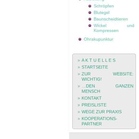
Schröpfen
Blutegel
Baunscheidtieren
Wickel und
Kompressen
Ohrakupunktur
A K T U E L L E S
STARTSEITE
ZUR WEBSITE:
WICHTIG!
…
DEN
GANZEN
MENSCH
KONTAKT
PREISLISTE
WEGE ZUR PRAXIS
KOOPERATIONS-
PARTNER